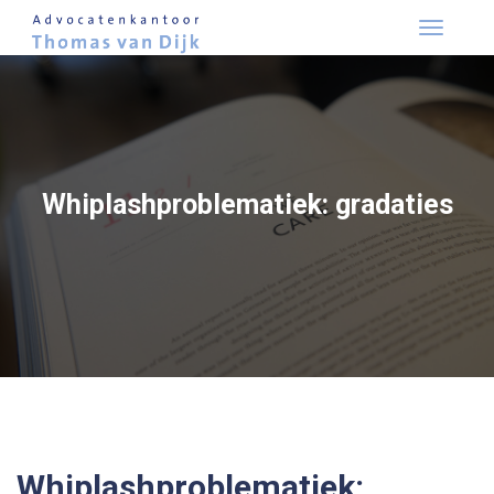
Skip
to
content
Whiplashproblematiek: gradaties
Whiplashproblematiek: