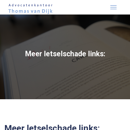
Skip
to
content
Meer letselschade links:
Meer letselschade links: