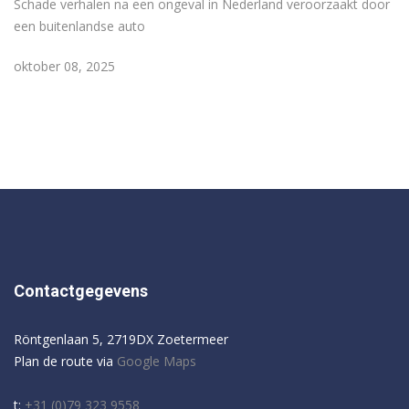
Schade verhalen na een ongeval in Nederland veroorzaakt door
een buitenlandse auto
oktober 08, 2025
Contactgegevens
Röntgenlaan 5, 2719DX Zoetermeer
Plan de route via
Google Maps
t:
+31 (0)79 323 9558