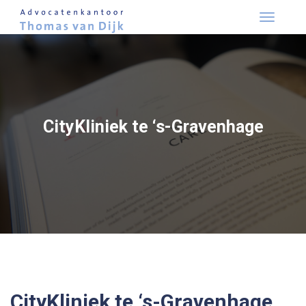
Skip
to
content
CityKliniek te ‘s-Gravenhage
CityKliniek te ‘s-Gravenhage