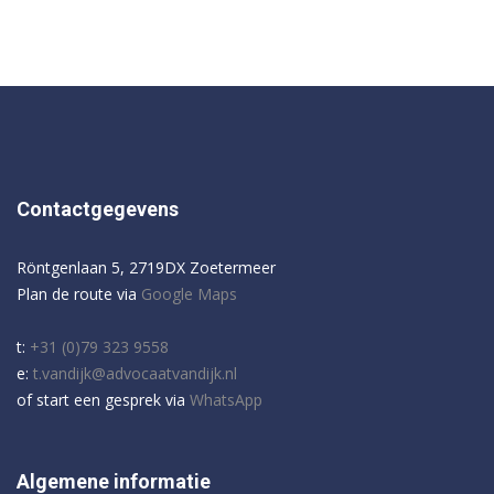
Contactgegevens
Röntgenlaan 5, 2719DX Zoetermeer
Plan de route via
Google Maps
t:
+31 (0)79 323 9558
e:
t.vandijk@advocaatvandijk.nl
of start een gesprek via
WhatsApp
Algemene informatie