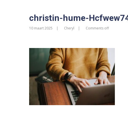
christin-hume-Hcfwew7
10 maart 2025
Cheryl
Comments off