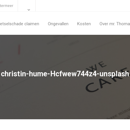
etermeer
etselschade claimen
Ongevallen
Kosten
Over mr. Thomas
christin-hume-Hcfwew744z4-unsplash