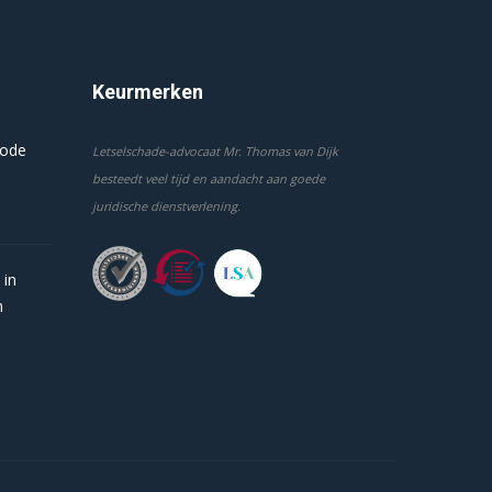
Keurmerken
code
Letselschade-advocaat Mr. Thomas van Dijk
besteedt veel tijd en aandacht aan goede
juridische dienstverlening.
 in
n