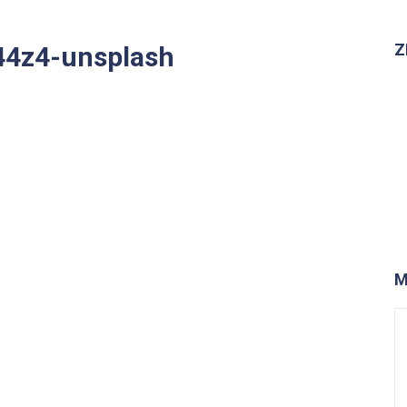
Z
44z4-unsplash
M