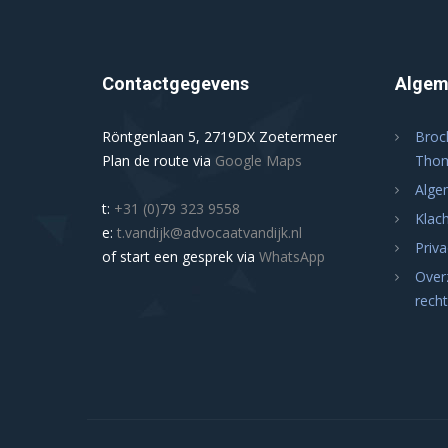
Contactgegevens
Algem
Röntgenlaan 5, 2719DX Zoetermeer
Broc
Plan de route via
Google Maps
Thom
Alge
t:
+31 (0)79 323 9558
Klac
e:
t.vandijk@advocaatvandijk.nl
Priv
of start een gesprek via
WhatsApp
Overz
rech