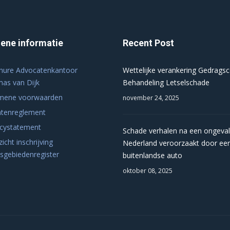
ene informatie
Recent Post
hure Advocatenkantoor
Wettelijke verankering Gedrags
as van Dijk
Behandeling Letselschade
mene voorwaarden
november 24, 2025
htenreglement
acystatement
Schade verhalen na een ongeval
icht inschrijving
Nederland veroorzaakt door ee
tsgebiedenregister
buitenlandse auto
oktober 08, 2025